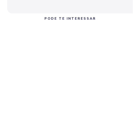
PODE TE INTERESSAR
PJ
PJ
Semana Caloura
Semana Universitária
PJ
Módulo 12 - Análise e Visualização de dados