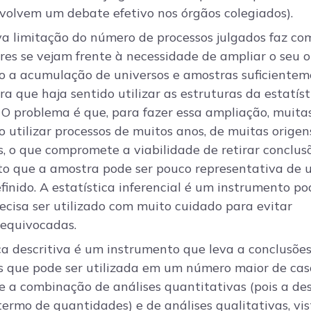
volvem um debate efetivo nos órgãos colegiados).
va limitação do número de processos julgados faz co
es se vejam frente à necessidade de ampliar o seu o
do a acumulação de universos e amostras suficiente
a que haja sentido utilizar as estruturas da estatíst
. O problema é que, para fazer essa ampliação, muita
o utilizar processos de muitos anos, de muitas origen
s, o que compromete a viabilidade de retirar conclus
isto que a amostra pode ser pouco representativa de
finido. A estatística inferencial é um instrumento po
ecisa ser utilizado com muito cuidado para evitar
 equivocadas.
ica descritiva é um instrumento que leva a conclusõe
as que pode ser utilizada em um número maior de cas
e a combinação de análises quantitativas (pois a de
termo de quantidades) e de análises qualitativas, vi