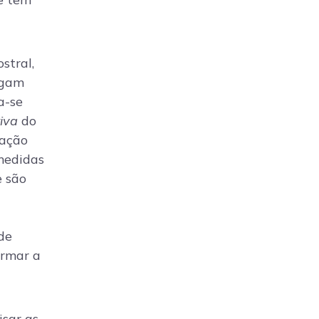
stral,
ogam
a-se
iva
do
tação
 medidas
e são
de
irmar a
isar as