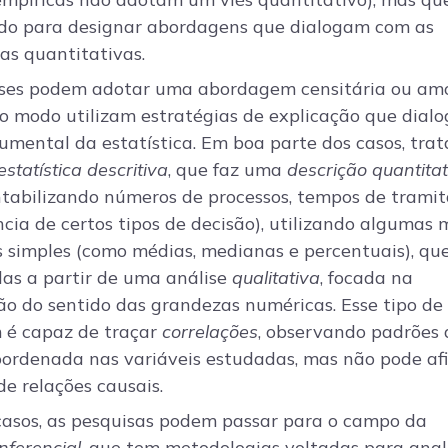
zado para designar abordagens que dialogam com as
as quantitativas.
ises podem adotar uma abordagem censitária ou amo
o modo utilizam estratégias de explicação que dial
umental da estatística. Em boa parte dos casos, trat
estatística descritiva
, que faz uma
descrição quantitat
tabilizando números de processos, tempos de trami
cia de certos tipos de decisão), utilizando algumas
s simples (como médias, medianas e percentuais), qu
das a partir de uma análise
qualitativa
, focada na
o do sentido das grandezas numéricas. Esse tipo de
é capaz de traçar
correlações
, observando padrões 
oordenada nas variáveis estudadas, mas não pode af
de relações causais.
casos, as pesquisas podem passar para o campo da
inferencial
, que tem metodologias voltadas para anal