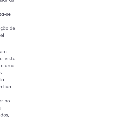
za-se
ação de
el
gem
, visto
em uma
s
ta
ativa
er no
s
dos,