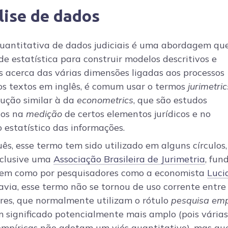
lise de dados
quantitativa de dados judiciais é uma abordagem que
e estatística para construir modelos descritivos e
s acerca das várias dimensões ligadas aos processos
Nos textos em inglês, é comum usar o termos
jurimetric
ução similar à da
econometrics
, que são estudos
dos na
medição
de certos elementos jurídicos e no
 estatístico das informações.
s, esse termo tem sido utilizado em alguns círculos,
clusive uma
Associação Brasileira de Jurimetria
, fun
em como por pesquisadores como a economista
Luci
avia, esse termo não se tornou de uso corrente entre
res, que normalmente utilizam o rótulo
pesquisa emp
 significado potencialmente mais amplo (pois várias
empíricas não adotam um viés quantitativo), mas qu