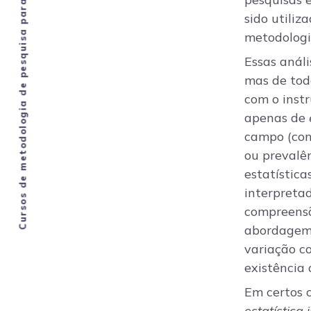
Cursos de metodologia de pesquisa para graduação e pós-graduação em Direito
sido utili
metodologi
Essas anál
mas de tod
com o instr
apenas de
campo (con
ou prevalên
estatística
interpreta
compreensã
abordagem 
variação c
existência 
Em certos 
estatística 