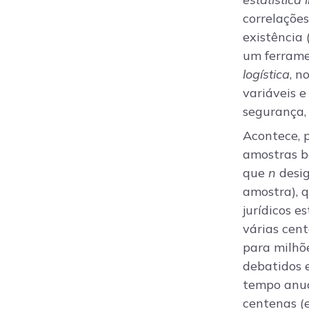
correlações
existência 
um ferramen
logística
, n
variáveis e
segurança, 
Acontece, 
amostras b
que
n
desi
amostra), 
jurídicos 
várias cen
para milhõe
debatidos 
tempo anua
centenas (