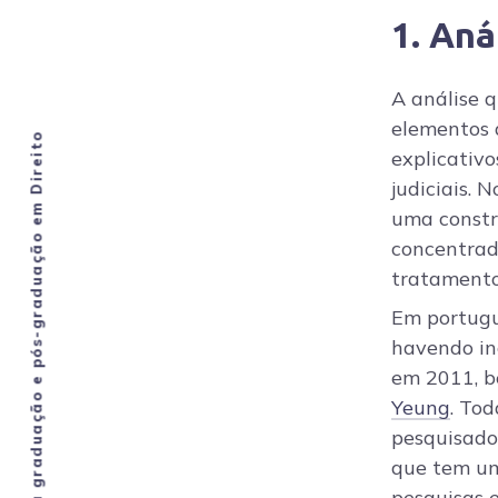
1. Aná
A análise 
elementos d
explicativo
judiciais. 
uma constr
concentra
tratamento
Em portuguê
havendo in
em 2011, b
Yeung
. Tod
pesquisado
que tem um
pesquisas 