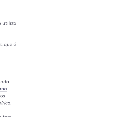
 utiliza
s
, que é
dada
ana
 os
írica
,
e tem