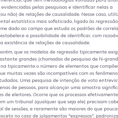
 evidenciadas pelas pesquisas e identificar nelas a
(ou não) de relações de causalidade. Nesse caso, utili
tal estatístico mais sofisticado, ligado às
regressão
ome dado ao campo que estuda os padrões de correl
 estabelece a possibilidade de identificar, com razoáv
a existência de relações de causalidade.
porém, que os modelos de regressão tipicamente exi
astante grandes (chamadas de pesquisa de N-grande
gna tipicamente o número de elementos que compõ
que muitas vezes são incompatíveis com os fenômeno
estudados. Uma pesquisa de intenção de voto entrevis
tenas de pessoas, para alcançar uma amostra signific
s de eleitores. Ocorre que os processos efetivamente
em um tribunal (qualquer que seja ele) precisam cab
l de sessões, e raramente são maiores do que pouca
exceto no caso de julgamentos "expressos", padroniza