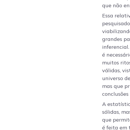
que não en
Essa relati
pesquisador
viabilizan
grandes par
inferencial
é necessári
muitos rito
válidas, v
universo de
mas que pr
conclusões
A estatíst
sólidas, m
que permit
é feita em 